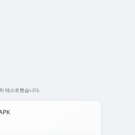
 철저히 테스트했습니다.
APK