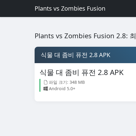
Plants vs Zombies Fusion
Plants vs Zombies Fusion 
식물 대 좀비 퓨전 2.8 APK
식물 대 좀비 퓨전 2.8 APK
파일 크기: 348 MB
Android 5.0+