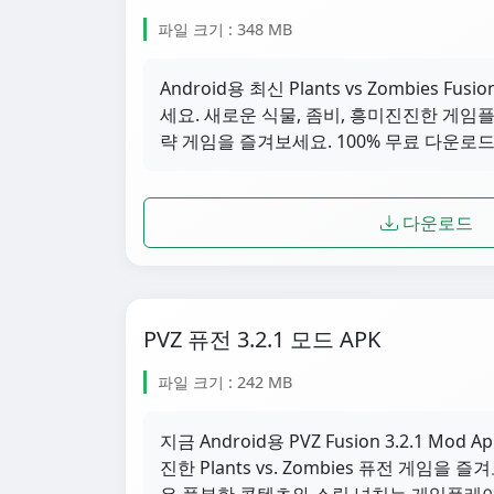
파일 크기 : 348 MB
Android용 최신 Plants vs Zombies Fus
세요. 새로운 식물, 좀비, 흥미진진한 게임
략 게임을 즐겨보세요. 100% 무료 다운로드
다운로드
PVZ 퓨전 3.2.1 모드 APK
파일 크기 : 242 MB
지금 Android용 PVZ Fusion 3.2.1 M
진한 Plants vs. Zombies 퓨전 게임을 즐