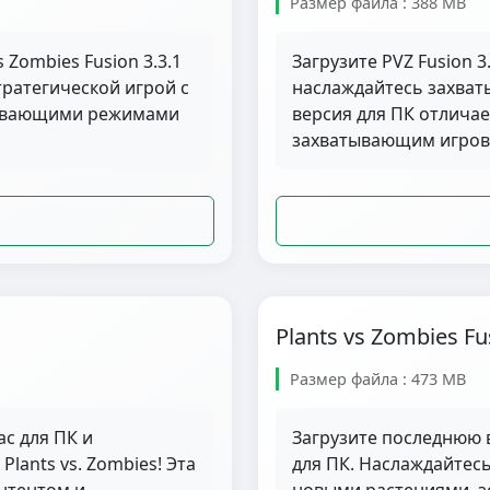
Размер файла : 388 MB
 Zombies Fusion 3.3.1
Загрузите PVZ Fusion 3
ратегической игрой с
наслаждайтесь захваты
тывающими режимами
версия для ПК отлича
захватывающим игров
Plants vs Zombies Fu
Размер файла : 473 MB
ас для ПК и
Загрузите последнюю в
lants vs. Zombies! Эта
для ПК. Наслаждайтес