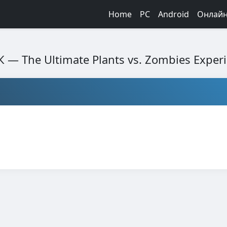
Home
PC
Android
Онлай
К — The Ultimate Plants vs. Zombies Exper