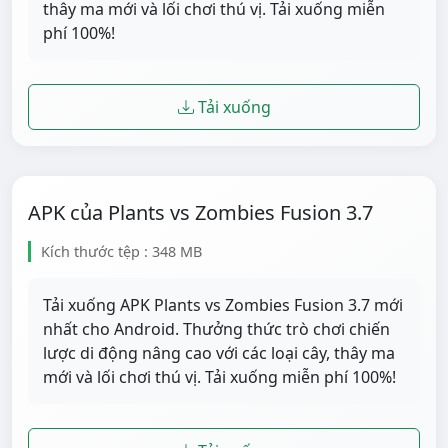
thây ma mới và lối chơi thú vị. Tải xuống miễn
phí 100%!
Tải xuống
APK của Plants vs Zombies Fusion 3.7
Kích thước tệp : 348 MB
Tải xuống APK Plants vs Zombies Fusion 3.7 mới
nhất cho Android. Thưởng thức trò chơi chiến
lược di động nâng cao với các loại cây, thây ma
mới và lối chơi thú vị. Tải xuống miễn phí 100%!