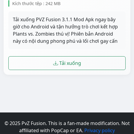
Kích thước tệp : 242 MB
Tải xuống PVZ Fusion 3.1.1 Mod Apk ngay bây
giờ cho Android và tận hưởng trò chơi kết hợp
Plants vs. Zombies thú vị! Phiên bản Android
này có nội dung phong phú và lối chơi gay cấn
Tải xuống
© 2025 PvZ Fusion. This is a fan-made modification. Not
affiliated with PopCap or EA.
Privacy policy