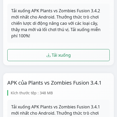
Tải xuống APK Plants vs Zombies Fusion 3.4.2
mới nhất cho Android. Thưởng thức trò chơi
chiến lược di động nâng cao với các loại cây,
thây ma mới và lối chơi thú vị. Tải xuống miễn
phí 100%!
Tải xuống
APK của Plants vs Zombies Fusion 3.4.1
Kích thước tệp : 348 MB
Tải xuống APK Plants vs Zombies Fusion 3.4.1
mới nhất cho Android. Thưởng thức trò chơi