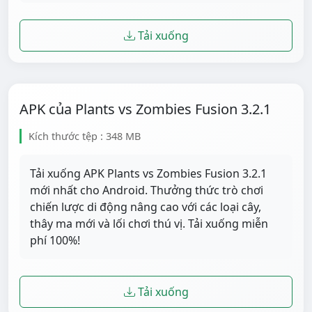
Tải xuống
APK của Plants vs Zombies Fusion 3.2.1
Kích thước tệp : 348 MB
Tải xuống APK Plants vs Zombies Fusion 3.2.1
mới nhất cho Android. Thưởng thức trò chơi
chiến lược di động nâng cao với các loại cây,
thây ma mới và lối chơi thú vị. Tải xuống miễn
phí 100%!
Tải xuống