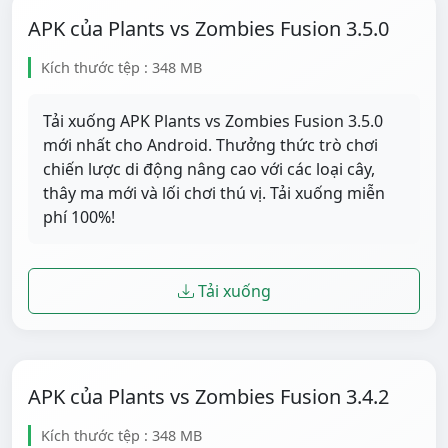
APK của Plants vs Zombies Fusion 3.5.0
Kích thước tệp : 348 MB
Tải xuống APK Plants vs Zombies Fusion 3.5.0
mới nhất cho Android. Thưởng thức trò chơi
chiến lược di động nâng cao với các loại cây,
thây ma mới và lối chơi thú vị. Tải xuống miễn
phí 100%!
Tải xuống
APK của Plants vs Zombies Fusion 3.4.2
Kích thước tệp : 348 MB