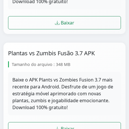
Download 100% gratuito!
Baixar
Plantas vs Zumbis Fusão 3.7 APK
Tamanho do arquivo : 348 MB
Baixe o APK Plants vs Zombies Fusion 3.7 mais
recente para Android. Desfrute de um jogo de
estratégia móvel aprimorado com novas
plantas, zumbis e jogabilidade emocionante.
Download 100% gratuito!
Baixar