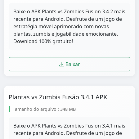
Baixe o APK Plants vs Zombies Fusion 3.4.2 mais
recente para Android. Desfrute de um jogo de
estratégia móvel aprimorado com novas
plantas, zumbis e jogabilidade emocionante.
Download 100% gratuito!
Baixar
Plantas vs Zumbis Fusão 3.4.1 APK
Tamanho do arquivo : 348 MB
Baixe o APK Plants vs Zombies Fusion 3.4.1 mais
recente para Android. Desfrute de um jogo de