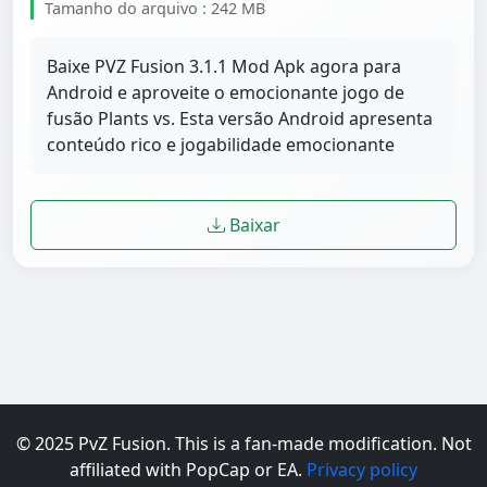
Tamanho do arquivo : 242 MB
Baixe PVZ Fusion 3.1.1 Mod Apk agora para
Android e aproveite o emocionante jogo de
fusão Plants vs. Esta versão Android apresenta
conteúdo rico e jogabilidade emocionante
Baixar
© 2025 PvZ Fusion. This is a fan-made modification. Not
affiliated with PopCap or EA.
Privacy policy