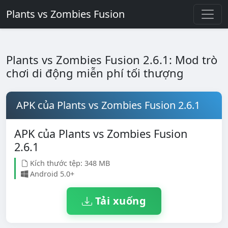
Plants vs Zombies Fusion
Plants vs Zombies Fusion 2.6.1: Mod trò
chơi di động miễn phí tối thượng
APK của Plants vs Zombies Fusion 2.6.1
APK của Plants vs Zombies Fusion
2.6.1
Kích thước tệp: 348 MB
Android 5.0+
Tải xuống