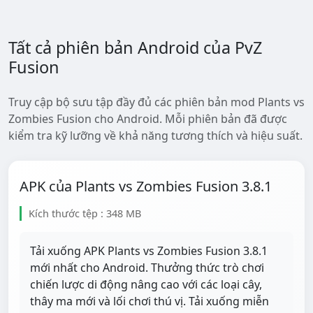
Tất cả phiên bản Android của PvZ
Fusion
Truy cập bộ sưu tập đầy đủ các phiên bản mod Plants vs
Zombies Fusion cho Android. Mỗi phiên bản đã được
kiểm tra kỹ lưỡng về khả năng tương thích và hiệu suất.
APK của Plants vs Zombies Fusion 3.8.1
Kích thước tệp : 348 MB
Tải xuống APK Plants vs Zombies Fusion 3.8.1
mới nhất cho Android. Thưởng thức trò chơi
chiến lược di động nâng cao với các loại cây,
thây ma mới và lối chơi thú vị. Tải xuống miễn