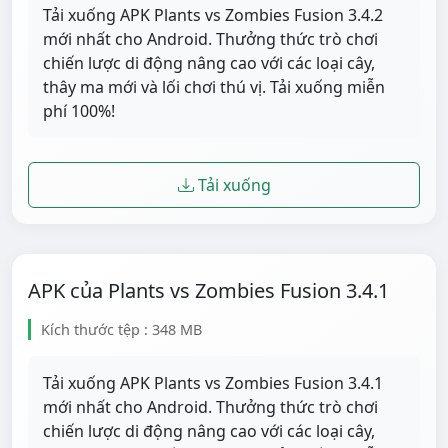
Tải xuống APK Plants vs Zombies Fusion 3.4.2
mới nhất cho Android. Thưởng thức trò chơi
chiến lược di động nâng cao với các loại cây,
thây ma mới và lối chơi thú vị. Tải xuống miễn
phí 100%!
Tải xuống
APK của Plants vs Zombies Fusion 3.4.1
Kích thước tệp : 348 MB
Tải xuống APK Plants vs Zombies Fusion 3.4.1
mới nhất cho Android. Thưởng thức trò chơi
chiến lược di động nâng cao với các loại cây,