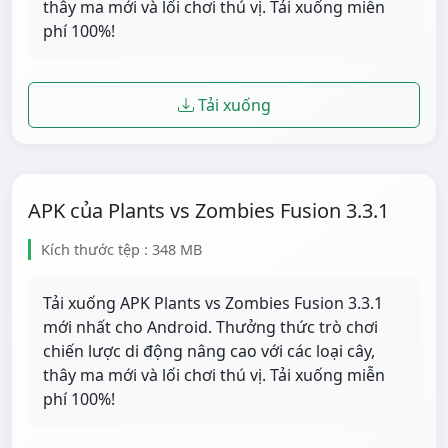
thây ma mới và lối chơi thú vị. Tải xuống miễn
phí 100%!
Tải xuống
APK của Plants vs Zombies Fusion 3.3.1
Kích thước tệp : 348 MB
Tải xuống APK Plants vs Zombies Fusion 3.3.1
mới nhất cho Android. Thưởng thức trò chơi
chiến lược di động nâng cao với các loại cây,
thây ma mới và lối chơi thú vị. Tải xuống miễn
phí 100%!