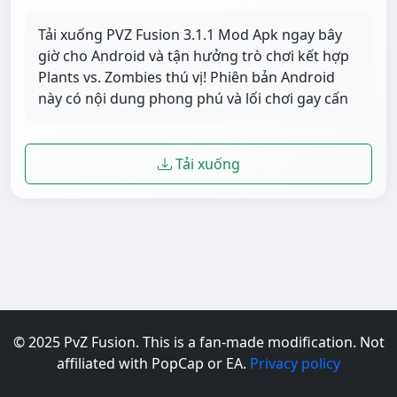
Tải xuống PVZ Fusion 3.1.1 Mod Apk ngay bây
giờ cho Android và tận hưởng trò chơi kết hợp
Plants vs. Zombies thú vị! Phiên bản Android
này có nội dung phong phú và lối chơi gay cấn
Tải xuống
© 2025 PvZ Fusion. This is a fan-made modification. Not
affiliated with PopCap or EA.
Privacy policy