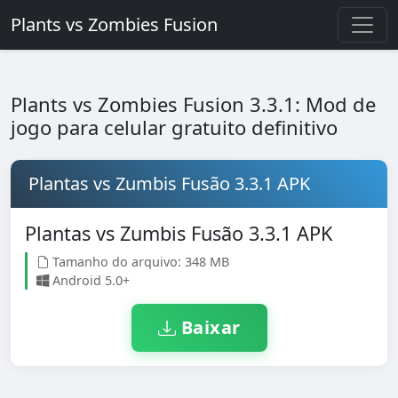
Plants vs Zombies Fusion
Plants vs Zombies Fusion 3.3.1: Mod de
jogo para celular gratuito definitivo
Plantas vs Zumbis Fusão 3.3.1 APK
Plantas vs Zumbis Fusão 3.3.1 APK
Tamanho do arquivo: 348 MB
Android 5.0+
Baixar