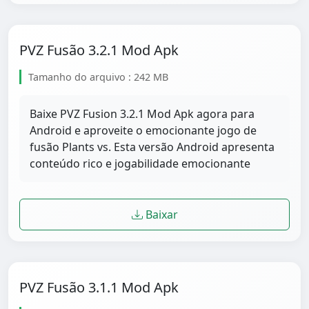
PVZ Fusão 3.2.1 Mod Apk
Tamanho do arquivo : 242 MB
Baixe PVZ Fusion 3.2.1 Mod Apk agora para
Android e aproveite o emocionante jogo de
fusão Plants vs. Esta versão Android apresenta
conteúdo rico e jogabilidade emocionante
Baixar
PVZ Fusão 3.1.1 Mod Apk