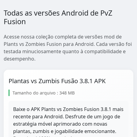
Todas as versões Android de PvZ
Fusion
Acesse nossa coleção completa de versões mod de
Plants vs Zombies Fusion para Android. Cada versão foi
testada minuciosamente quanto à compatibilidade e
desempenho.
Plantas vs Zumbis Fusão 3.8.1 APK
Tamanho do arquivo : 348 MB
Baixe o APK Plants vs Zombies Fusion 3.8.1 mais
recente para Android. Desfrute de um jogo de
estratégia móvel aprimorado com novas
plantas, zumbis e jogabilidade emocionante.