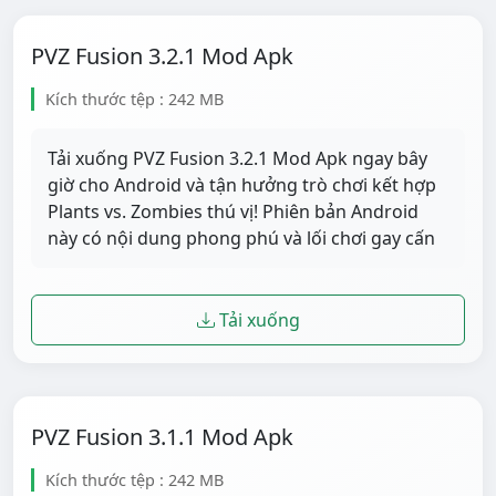
PVZ Fusion 3.2.1 Mod Apk
Kích thước tệp : 242 MB
Tải xuống PVZ Fusion 3.2.1 Mod Apk ngay bây
giờ cho Android và tận hưởng trò chơi kết hợp
Plants vs. Zombies thú vị! Phiên bản Android
này có nội dung phong phú và lối chơi gay cấn
Tải xuống
PVZ Fusion 3.1.1 Mod Apk
Kích thước tệp : 242 MB