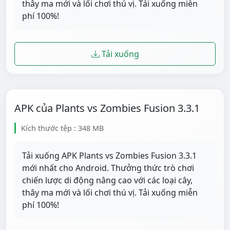
thây ma mới và lối chơi thú vị. Tải xuống miễn
phí 100%!
Tải xuống
APK của Plants vs Zombies Fusion 3.3.1
Kích thước tệp : 348 MB
Tải xuống APK Plants vs Zombies Fusion 3.3.1
mới nhất cho Android. Thưởng thức trò chơi
chiến lược di động nâng cao với các loại cây,
thây ma mới và lối chơi thú vị. Tải xuống miễn
phí 100%!