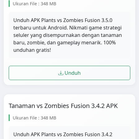
Ukuran File : 348 MB
Unduh APK Plants vs Zombies Fusion 3.5.0
terbaru untuk Android. Nikmati game strategi
seluler yang disempurnakan dengan tanaman
baru, zombie, dan gameplay menarik. 100%
unduhan gratis!
Unduh
Tanaman vs Zombies Fusion 3.4.2 APK
Ukuran File : 348 MB
Unduh APK Plants vs Zombies Fusion 3.4.2