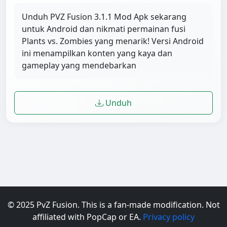
Unduh PVZ Fusion 3.1.1 Mod Apk sekarang
untuk Android dan nikmati permainan fusi
Plants vs. Zombies yang menarik! Versi Android
ini menampilkan konten yang kaya dan
gameplay yang mendebarkan
Unduh
© 2025 PvZ Fusion. This is a fan-made modification. Not
affiliated with PopCap or EA.
Privacy policy