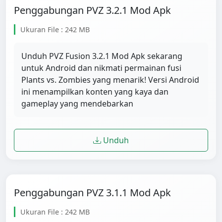
Penggabungan PVZ 3.2.1 Mod Apk
Ukuran File : 242 MB
Unduh PVZ Fusion 3.2.1 Mod Apk sekarang
untuk Android dan nikmati permainan fusi
Plants vs. Zombies yang menarik! Versi Android
ini menampilkan konten yang kaya dan
gameplay yang mendebarkan
Unduh
Penggabungan PVZ 3.1.1 Mod Apk
Ukuran File : 242 MB