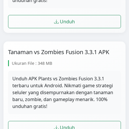
unduhan gratis!
Unduh
Tanaman vs Zombies Fusion 3.3.1 APK
Ukuran File : 348 MB
Unduh APK Plants vs Zombies Fusion 3.3.1
terbaru untuk Android. Nikmati game strategi
seluler yang disempurnakan dengan tanaman
baru, zombie, dan gameplay menarik. 100%
unduhan gratis!
Unduh