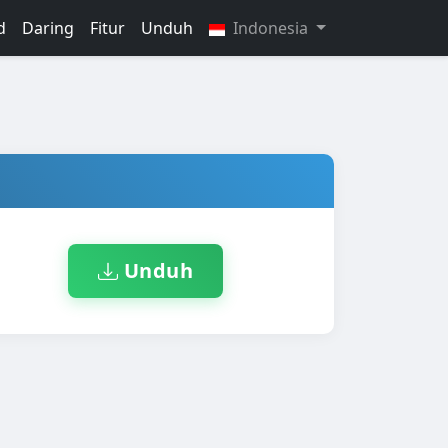
d
Daring
Fitur
Unduh
Indonesia
Unduh