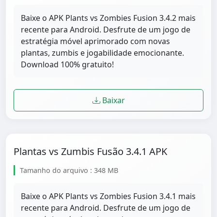
Baixe o APK Plants vs Zombies Fusion 3.4.2 mais
recente para Android. Desfrute de um jogo de
estratégia móvel aprimorado com novas
plantas, zumbis e jogabilidade emocionante.
Download 100% gratuito!
Baixar
Plantas vs Zumbis Fusão 3.4.1 APK
Tamanho do arquivo : 348 MB
Baixe o APK Plants vs Zombies Fusion 3.4.1 mais
recente para Android. Desfrute de um jogo de