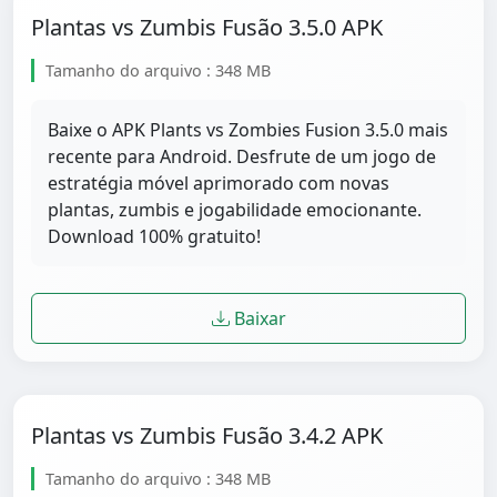
Plantas vs Zumbis Fusão 3.5.0 APK
Tamanho do arquivo : 348 MB
Baixe o APK Plants vs Zombies Fusion 3.5.0 mais
recente para Android. Desfrute de um jogo de
estratégia móvel aprimorado com novas
plantas, zumbis e jogabilidade emocionante.
Download 100% gratuito!
Baixar
Plantas vs Zumbis Fusão 3.4.2 APK
Tamanho do arquivo : 348 MB