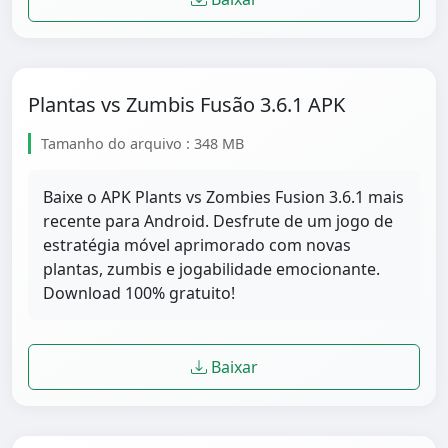
Plantas vs Zumbis Fusão 3.6.1 APK
Tamanho do arquivo : 348 MB
Baixe o APK Plants vs Zombies Fusion 3.6.1 mais
recente para Android. Desfrute de um jogo de
estratégia móvel aprimorado com novas
plantas, zumbis e jogabilidade emocionante.
Download 100% gratuito!
Baixar