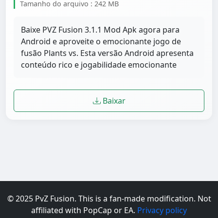
Tamanho do arquivo : 242 MB
Baixe PVZ Fusion 3.1.1 Mod Apk agora para
Android e aproveite o emocionante jogo de
fusão Plants vs. Esta versão Android apresenta
conteúdo rico e jogabilidade emocionante
Baixar
© 2025 PvZ Fusion. This is a fan-made modification. Not
affiliated with PopCap or EA.
Privacy policy