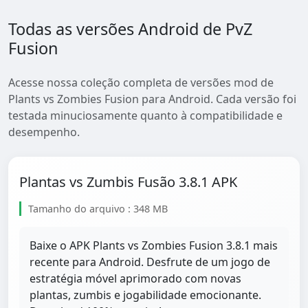
Todas as versões Android de PvZ
Fusion
Acesse nossa coleção completa de versões mod de
Plants vs Zombies Fusion para Android. Cada versão foi
testada minuciosamente quanto à compatibilidade e
desempenho.
Plantas vs Zumbis Fusão 3.8.1 APK
Tamanho do arquivo : 348 MB
Baixe o APK Plants vs Zombies Fusion 3.8.1 mais
recente para Android. Desfrute de um jogo de
estratégia móvel aprimorado com novas
plantas, zumbis e jogabilidade emocionante.