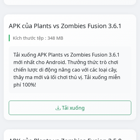
APK của Plants vs Zombies Fusion 3.6.1
Kích thước tệp : 348 MB
Tải xuống APK Plants vs Zombies Fusion 3.6.1
mới nhất cho Android. Thưởng thức trò chơi
chiến lược di động nâng cao với các loại cây,
thây ma mới và lối chơi thú vị. Tải xuống miễn
phí 100%!
Tải xuống