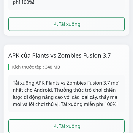
phí 100%!
Tải xuống
APK của Plants vs Zombies Fusion 3.7
Kích thước tệp : 348 MB
Tải xuống APK Plants vs Zombies Fusion 3.7 mới
nhất cho Android. Thưởng thức trò chơi chiến
lược di động nâng cao với các loại cây, thây ma
mới và lối chơi thú vị. Tải xuống miễn phí 100%!
Tải xuống