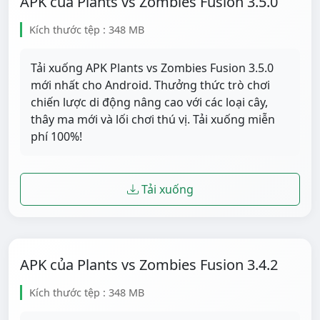
APK của Plants vs Zombies Fusion 3.5.0
Kích thước tệp : 348 MB
Tải xuống APK Plants vs Zombies Fusion 3.5.0
mới nhất cho Android. Thưởng thức trò chơi
chiến lược di động nâng cao với các loại cây,
thây ma mới và lối chơi thú vị. Tải xuống miễn
phí 100%!
Tải xuống
APK của Plants vs Zombies Fusion 3.4.2
Kích thước tệp : 348 MB