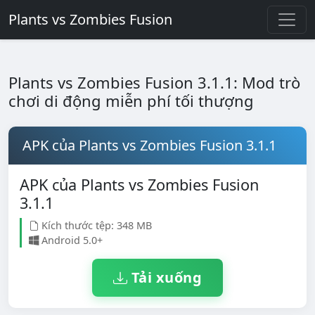
Plants vs Zombies Fusion
Plants vs Zombies Fusion 3.1.1: Mod trò
chơi di động miễn phí tối thượng
APK của Plants vs Zombies Fusion 3.1.1
APK của Plants vs Zombies Fusion
3.1.1
Kích thước tệp: 348 MB
Android 5.0+
Tải xuống