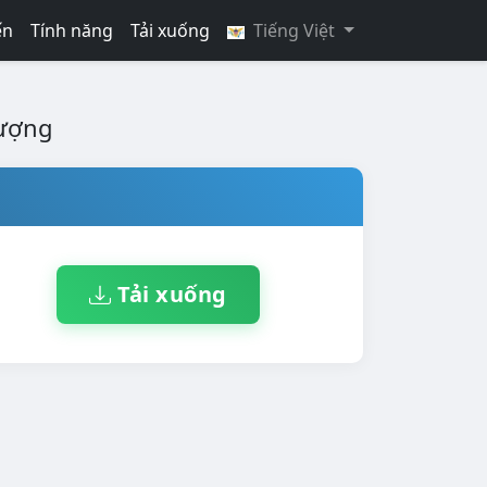
ến
Tính năng
Tải xuống
Tiếng Việt
hượng
Tải xuống