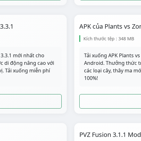
3.3.1
APK của Plants vs Zo
Kích thước tệp : 348 MB
 3.3.1 mới nhất cho
Tải xuống APK Plants vs
ợc di động nâng cao với
Android. Thưởng thức tr
 vị. Tải xuống miễn phí
các loại cây, thây ma mới
100%!
PVZ Fusion 3.1.1 Mo