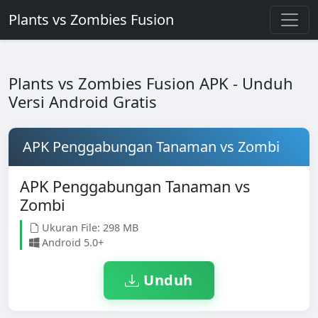
Plants vs Zombies Fusion
Plants vs Zombies Fusion APK - Unduh
Versi Android Gratis
APK Penggabungan Tanaman vs Zombi
APK Penggabungan Tanaman vs
Zombi
Ukuran File: 298 MB
Android 5.0+
Unduh