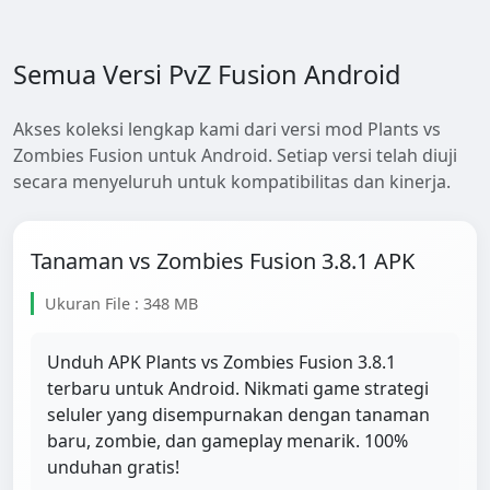
Semua Versi PvZ Fusion Android
Akses koleksi lengkap kami dari versi mod Plants vs
Zombies Fusion untuk Android. Setiap versi telah diuji
secara menyeluruh untuk kompatibilitas dan kinerja.
Tanaman vs Zombies Fusion 3.8.1 APK
Ukuran File : 348 MB
Unduh APK Plants vs Zombies Fusion 3.8.1
terbaru untuk Android. Nikmati game strategi
seluler yang disempurnakan dengan tanaman
baru, zombie, dan gameplay menarik. 100%
unduhan gratis!