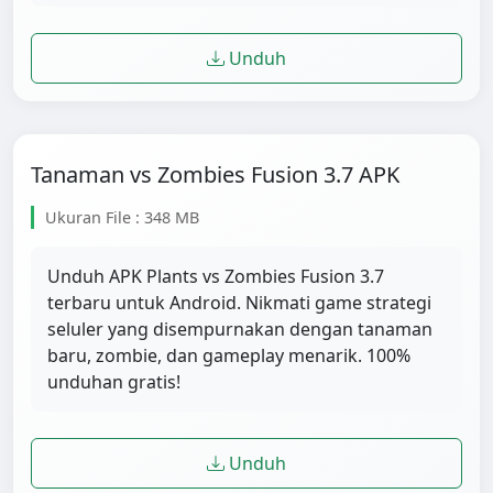
Unduh
Tanaman vs Zombies Fusion 3.7 APK
Ukuran File : 348 MB
Unduh APK Plants vs Zombies Fusion 3.7
terbaru untuk Android. Nikmati game strategi
seluler yang disempurnakan dengan tanaman
baru, zombie, dan gameplay menarik. 100%
unduhan gratis!
Unduh