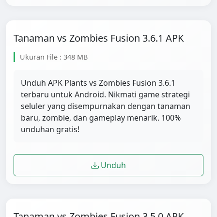
Tanaman vs Zombies Fusion 3.6.1 APK
Ukuran File : 348 MB
Unduh APK Plants vs Zombies Fusion 3.6.1
terbaru untuk Android. Nikmati game strategi
seluler yang disempurnakan dengan tanaman
baru, zombie, dan gameplay menarik. 100%
unduhan gratis!
Unduh
Tanaman vs Zombies Fusion 3.5.0 APK