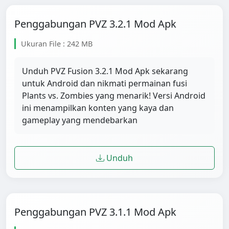
Penggabungan PVZ 3.2.1 Mod Apk
Ukuran File : 242 MB
Unduh PVZ Fusion 3.2.1 Mod Apk sekarang
untuk Android dan nikmati permainan fusi
Plants vs. Zombies yang menarik! Versi Android
ini menampilkan konten yang kaya dan
gameplay yang mendebarkan
Unduh
Penggabungan PVZ 3.1.1 Mod Apk