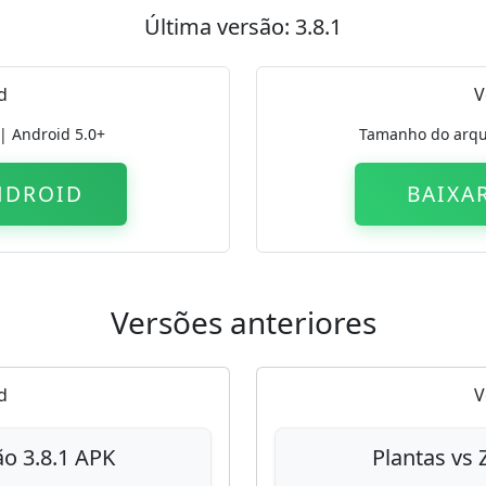
Última versão: 3.8.1
d
V
| Android 5.0+
Tamanho do arqu
NDROID
BAIXA
Versões anteriores
d
V
ão 3.8.1 APK
Plantas vs 